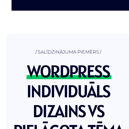
SALĪDZINĀJUMA PIEMĒRS
WORDPRESS
INDIVIDUĀLS
DIZAINS VS