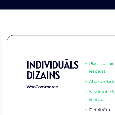
INDIVIDUĀLS
Plašas dizai
DIZAINS
iespējas
Ātrāka ielād
WooCommerce
Nav ierobež
licenzes
Detalizēta