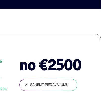
no €
2500
na
e
SAŅEMT PIEDĀVĀJUMU
otas