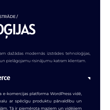
ZSTRĀDE
O
Ģ
I
J
A
S
am dažādas modernās izstrādes tehnoloģijas,
 un pielāgojamu risinājumu katram klientam.
rce
 e-komercijas platforma WordPress vidē,
eikalu ar spēcīgu produktu pārvaldību un
ējām. Tā ir piemērota maziem un vidējiem