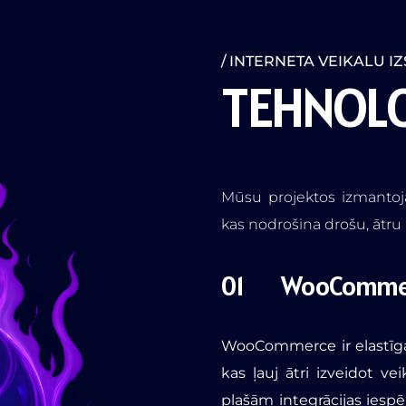
INTERNETA VEIKALU I
T
E
H
N
O
L
Mūsu projektos izmantoj
kas nodrošina drošu, ātru
WooComme
WooCommerce ir elastīga
kas ļauj ātri izveidot v
plašām integrācijas iesp