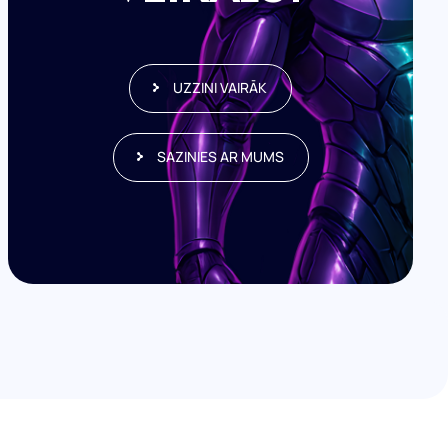
PROGRAMMĒŠANA
Šajā posmā dizains tiek pārvērsts pilnībā
funkcionējošā interneta veikalā. Tiek
UZZINI VAIRĀK
ieviesta produkcijas pārvaldība, grozs,
apmaksas sistēmas un citas e-komercijas
SAZINIES AR MUMS
funkcijas. Risinājums tiek optimizēts
dažādām ierīcēm, nodrošinot drošu un
ērtu iepirkšanās pieredzi.