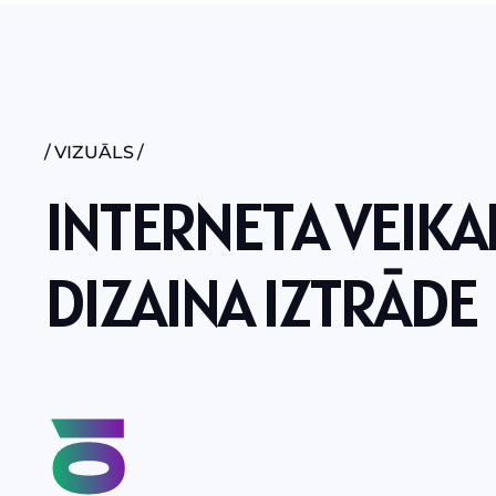
VIZUĀLS
I
N
T
E
R
N
E
T
A
V
E
I
K
A
D
I
Z
A
I
N
A
I
Z
T
R
Ā
D
E
01