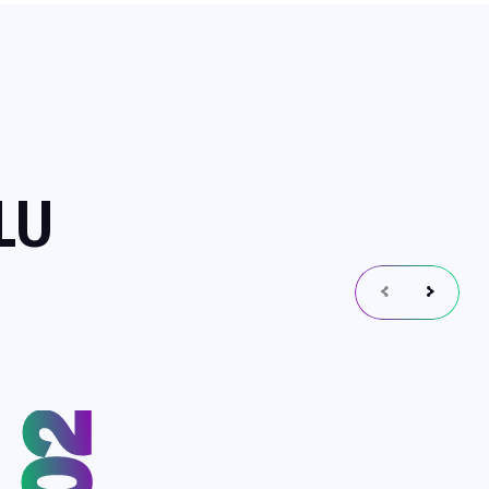
L
U
02