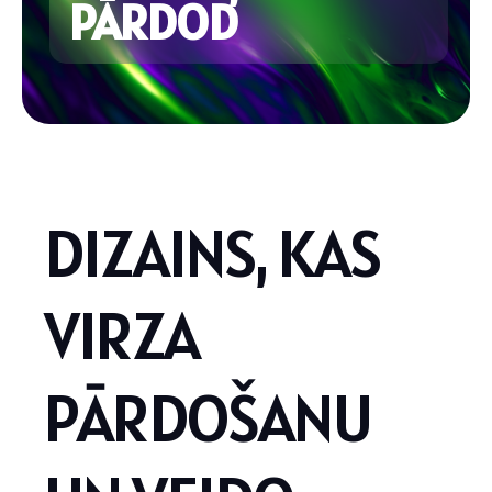
PĀRDOD
D
I
Z
A
I
N
S
,
K
A
S
V
I
R
Z
A
P
Ā
R
D
O
Š
A
N
U