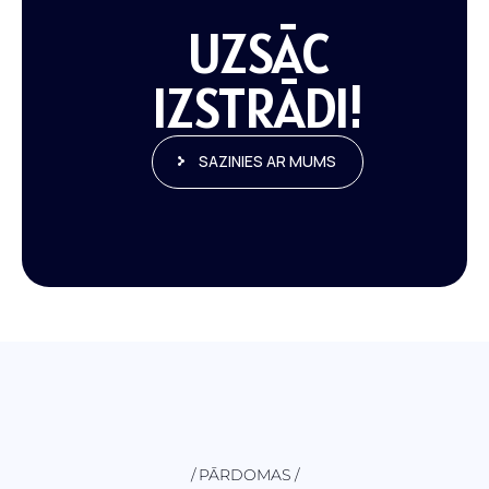
UZSĀC
IZSTRĀDI!
SAZINIES AR MUMS
PĀRDOMAS