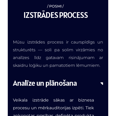
POSMI
I
Z
S
T
R
Ā
D
E
S
P
R
O
C
E
S
S
Mūsu izstrādes process ir caurspīdīgs un
strukturēts — soli pa solim virzāmies no
analīzes līdz gatavam risinājumam ar
skaidru loģiku un pamatotiem lēmumiem.
Analīze un plānošana
Veikala izstrāde sākas ar biznesa
procesu un mērķauditorijas izpēti. Tiek
apkopotas prasības, definēta produkta