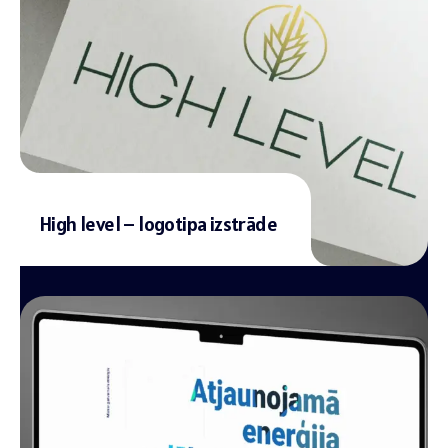
High level – logotipa izstrāde