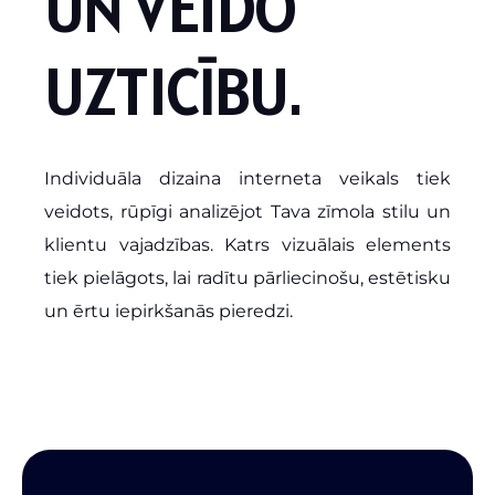
U
N
V
E
I
D
O
U
Z
T
I
C
Ī
B
U
.
Individuāla dizaina interneta veikals tiek
veidots, rūpīgi analizējot Tava zīmola stilu un
klientu vajadzības. Katrs vizuālais elements
tiek pielāgots, lai radītu pārliecinošu, estētisku
un ērtu iepirkšanās pieredzi.