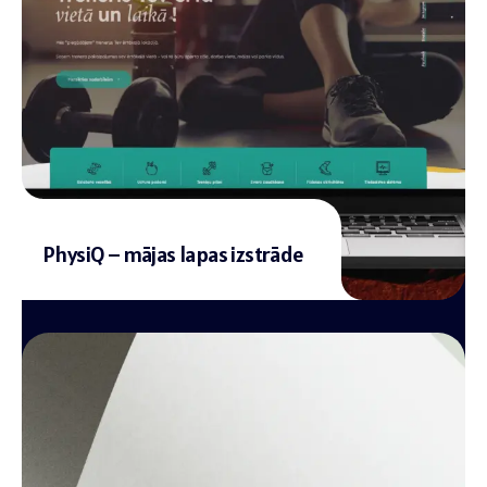
PhysiQ – mājas lapas izstrāde