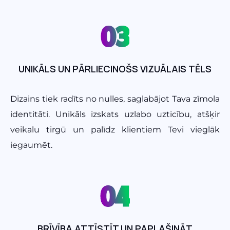
03
UNIKĀLS UN PĀRLIECINOŠS VIZUĀLAIS TĒLS
Dizains tiek radīts no nulles, saglabājot Tava zīmola
identitāti. Unikāls izskats uzlabo uzticību, atšķir
veikalu tirgū un palīdz klientiem Tevi vieglāk
iegaumēt.
04
BRĪVĪBA ATTĪSTĪT UN PAPLAŠINĀT