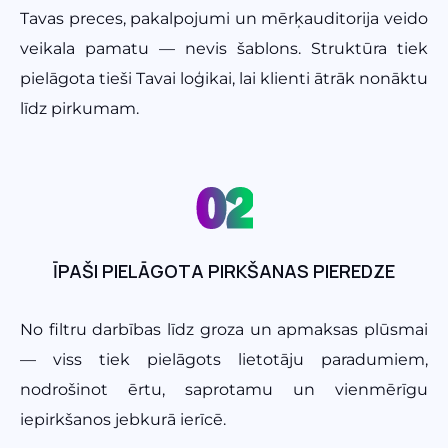
Tavas preces, pakalpojumi un mērķauditorija veido
veikala pamatu — nevis šablons. Struktūra tiek
pielāgota tieši Tavai loģikai, lai klienti ātrāk nonāktu
līdz pirkumam.
02
ĪPAŠI PIELĀGOTA PIRKŠANAS PIEREDZE
No filtru darbības līdz groza un apmaksas plūsmai
— viss tiek pielāgots lietotāju paradumiem,
nodrošinot ērtu, saprotamu un vienmērīgu
iepirkšanos jebkurā ierīcē.