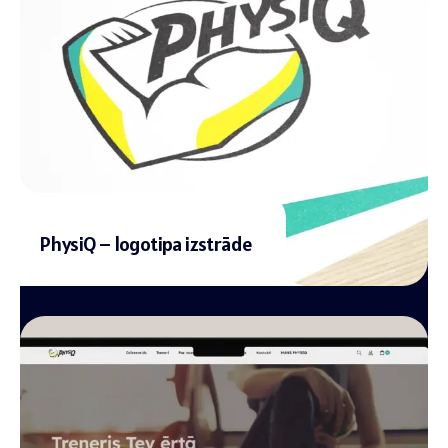
PhysiQ – logotipa izstrāde