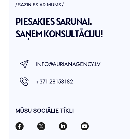
SAZINIES AR MUMS
P
I
E
S
A
K
I
E
S
S
A
R
U
N
A
I
.
S
A
Ņ
E
M
K
O
N
S
U
L
T
Ā
C
I
J
U
!
INFO@AURIANAGENCY.LV
+371 28158182
MŪSU SOCIĀLIE TĪKLI