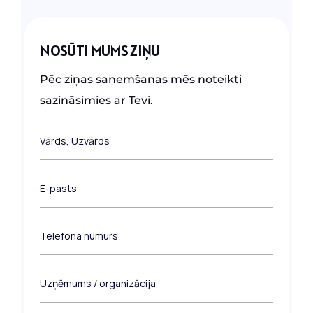
NOSŪTI MUMS ZIŅU
Pēc ziņas saņemšanas mēs noteikti
sazināsimies ar Tevi.
V
Vārds, Uzvārds
ā
r
d
E
E-pasts
s
-
,
p
U
a
z
T
Telefona numurs
s
v
e
t
ā
l
s
r
e
*
U
Uzņēmums / organizācija
d
f
z
s
o
ņ
*