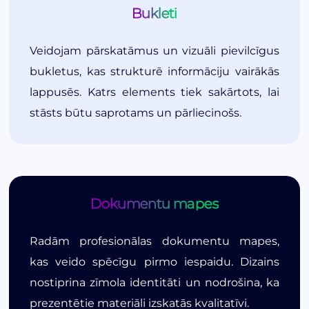
Bukleti
Veidojam pārskatāmus un vizuāli pievilcīgus
bukletus, kas strukturē informāciju vairākās
lappusēs. Katrs elements tiek sakārtots, lai
stāsts būtu saprotams un pārliecinošs.
Dokumentu mapes
Radām profesionālas dokumentu mapes,
kas veido spēcīgu pirmo iespaidu. Dizains
nostiprina zīmola identitāti un nodrošina, ka
prezentētie materiāli izskatās kvalitatīvi.