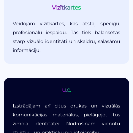
Vizītkartes
Veidojam vizītkartes, kas atstāj spēcīgu,
profesionālu iespaidu. Tās tiek balansētas
starp vizuālo identitāti un skaidru, salasāmu
informāciju.
u.c.
Izstrādājam arī citus drukas un vizuālās
komunikācijas materiālus, pielāgojot tos
zīmola identitātei. Nodrošinām vienotu
stilistiku un praktisku pielietojamību.