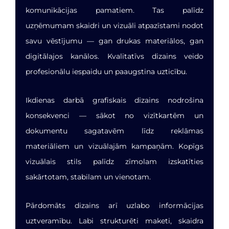
komunikācijas pamatiem. Tas palīdz
uzņēmumam skaidri un vizuāli atpazīstami nodot
savu vēstījumu — gan drukas materiālos, gan
digitālajos kanālos. Kvalitatīvs dizains veido
profesionālu iespaidu un paaugstina uzticību.
Ikdienas darbā grafiskais dizains nodrošina
konsekvenci — sākot no vizītkartēm un
dokumentu sagatavēm līdz reklāmas
materiāliem un vizuālajām kampaņām. Kopīgs
vizuālais stils palīdz zīmolam izskatīties
sakārtotam, stabilam un vienotam.
Pārdomāts dizains arī uzlabo informācijas
uztveramību. Labi strukturēti maketi, skaidra