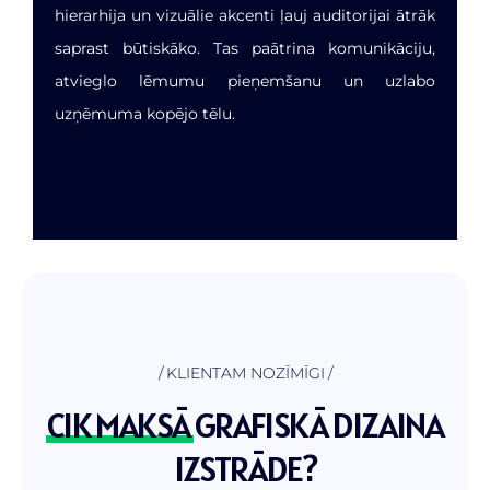
hierarhija un vizuālie akcenti ļauj auditorijai ātrāk
saprast būtiskāko. Tas paātrina komunikāciju,
atvieglo lēmumu pieņemšanu un uzlabo
uzņēmuma kopējo tēlu.
KLIENTAM NOZĪMĪGI
CIK MAKSĀ
GRAFISKĀ DIZAINA
IZSTRĀDE?