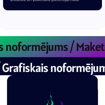
iskais noformējums / Ma
rafiskais noformējums /