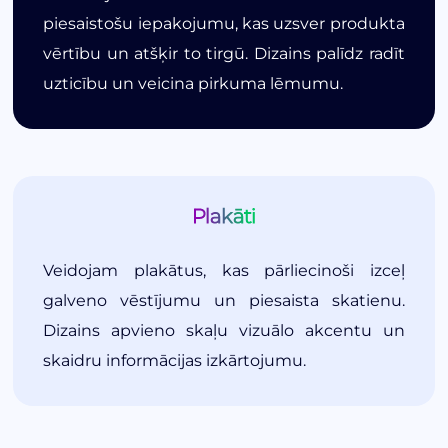
piesaistošu iepakojumu, kas uzsver produkta
vērtību un atšķir to tirgū. Dizains palīdz radīt
uzticību un veicina pirkuma lēmumu.
Plakāti
Veidojam plakātus, kas pārliecinoši izceļ
galveno vēstījumu un piesaista skatienu.
Dizains apvieno skaļu vizuālo akcentu un
skaidru informācijas izkārtojumu.