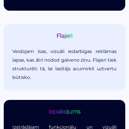
Flajeri
Veidojam īsas, vizuāli iedarbīgas reklāmas
lapas, kas ātri nodod galveno ziņu. Flajeri tiek
strukturēti tā, lai lasītājs acumirklī uztvertu
būtisko.
Iepakojums
Izstrādājam funkcionālu un vizuāli