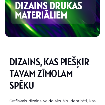
DIZAINS DRUKAS
MATERIĀLIEM
D
I
Z
A
I
N
S
,
K
A
S
P
I
E
Š
Ķ
I
R
T
A
V
A
M
Z
Ī
M
O
L
A
M
S
P
Ē
K
U
Grafiskais dizains veido vizuālo identitāti, kas