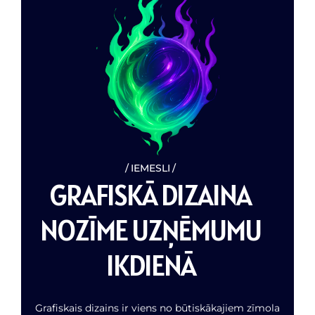
IEMESLI
G
R
A
F
I
S
K
Ā
D
I
Z
A
I
N
A
N
O
Z
Ī
M
E
U
Z
Ņ
Ē
M
U
M
U
I
K
D
I
E
N
Ā
Grafiskais dizains ir viens no būtiskākajiem zīmola