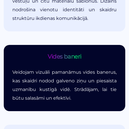
vēstuļu un citu materiālu šablonus. Dizains
nodrošina vienotu identitāti un skaidru
struktūru ikdienas komunikācijā.
Vides baneri
Veidojam vizuāli pamanāmus vides banerus,
kas skaidri nodod galveno ziņu un piesaista
uzmanību kustīgā vidē. Strādājam, lai tie
būtu salasāmi un efektīvi.