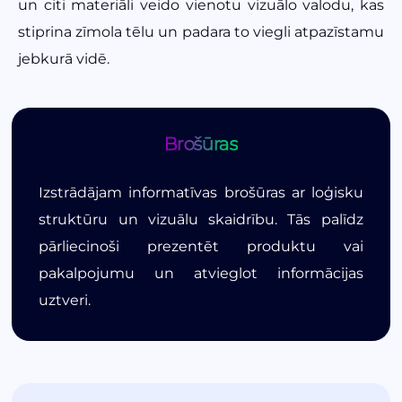
un citi materiāli veido vienotu vizuālo valodu, kas
stiprina zīmola tēlu un padara to viegli atpazīstamu
jebkurā vidē.
Brošūras
Izstrādājam informatīvas brošūras ar loģisku
struktūru un vizuālu skaidrību. Tās palīdz
pārliecinoši prezentēt produktu vai
pakalpojumu un atvieglot informācijas
uztveri.