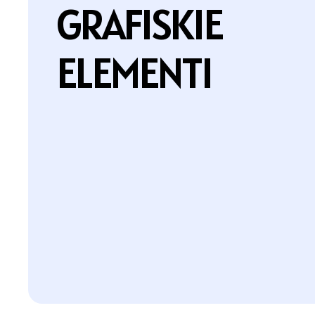
G
R
A
F
I
S
K
I
E
E
L
E
M
E
N
T
I