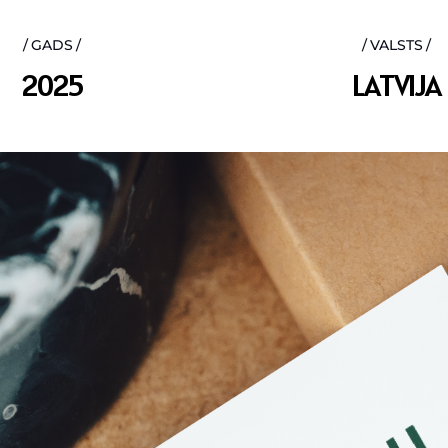
GADS
VALSTS
2
0
2
5
L
A
T
V
I
J
A