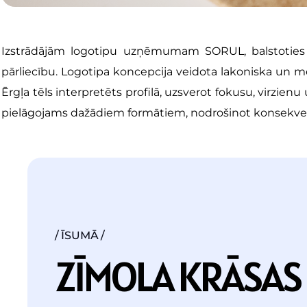
Izstrādājām logotipu uzņēmumam SORUL, balstoties 
pārliecību. Logotipa koncepcija veidota lakoniska un m
Ērgļa tēls interpretēts profilā, uzsverot fokusu, virzienu
pielāgojams dažādiem formātiem, nodrošinot konsekventu
ĪSUMĀ
Z
Ī
M
O
L
A
K
R
Ā
S
A
S