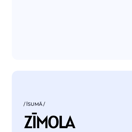
ĪSUMĀ
Z
Ī
M
O
L
A