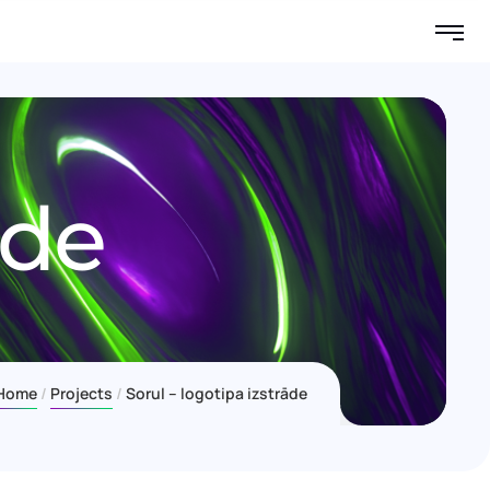
āde
Home
Projects
Sorul – logotipa izstrāde