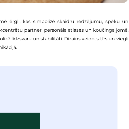
ē ērgli, kas simbolizē skaidru redzējumu, spēku un
ēkcentrētu partneri personāla atlases un koučinga jomā.
zē līdzsvaru un stabilitāti. Dizains veidots tīrs un viegli
ikācijā.