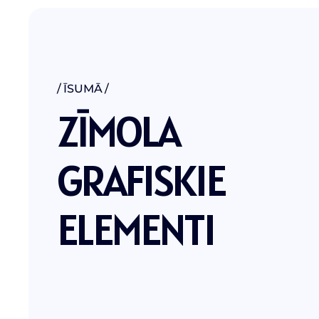
ĪSUMĀ
Z
Ī
M
O
L
A
G
R
A
F
I
S
K
I
E
E
L
E
M
E
N
T
I