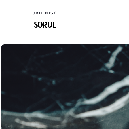
KLIENTS
S
O
R
U
L