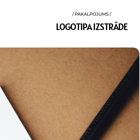
PAKALPOJUMS
L
O
G
O
T
I
P
A
I
Z
S
T
R
Ā
D
E