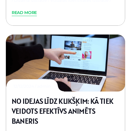
Dizaina izstrāde
Vizuālās identitātes izstrāde
READ MORE
12/12/2024
admin
NO IDEJAS LĪDZ KLIKŠĶIM: KĀ TIEK
VEIDOTS EFEKTĪVS ANIMĒTS
BANERIS