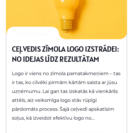
01/01/2025
admin
CEĻVEDIS ZĪMOLA LOGO IZSTRĀDEI:
NO IDEJAS LĪDZ REZULTĀTAM
Logo ir viens no zīmola pamatakmeņiem – tas
ir tas, ko cilvēki pirmām kārtām saista ar jūsu
uzņēmumu. Lai gan tas izskatās kā vienkāršs
attēls, aiz veiksmīga logo stāv rūpīgi
pārdomāts process. Šajā ceļvedī apskatīsim
soļus, kā izveidot efektīvu logo no…