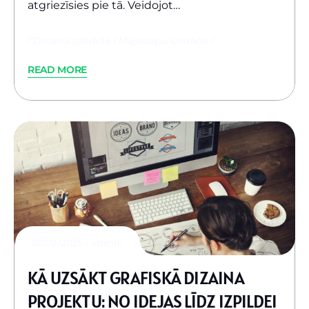
atgriezīsies pie tā. Veidojot…
Dizaina izstrāde
Mājaslapu izstrāde
READ MORE
01/09/2025
admin
KĀ UZSĀKT GRAFISKĀ DIZAINA
PROJEKTU: NO IDEJAS LĪDZ IZPILDEI