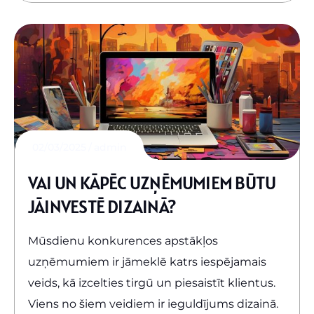
02/03/2025
admin
VAI UN KĀPĒC UZŅĒMUMIEM BŪTU
JĀINVESTĒ DIZAINĀ?
Mūsdienu konkurences apstākļos
uzņēmumiem ir jāmeklē katrs iespējamais
veids, kā izcelties tirgū un piesaistīt klientus.
Viens no šiem veidiem ir ieguldījums dizainā.