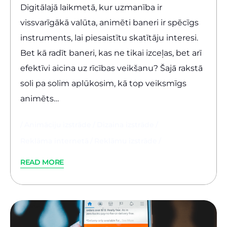
Digitālajā laikmetā, kur uzmanība ir
vissvarīgākā valūta, animēti baneri ir spēcīgs
instruments, lai piesaistītu skatītāju interesi.
Bet kā radīt baneri, kas ne tikai izceļas, bet arī
efektīvi aicina uz rīcības veikšanu? Šajā rakstā
soli pa solim aplūkosim, kā top veiksmīgs
animēts…
Animāciju izstrāde
Dizaina izstrāde
Reklāma internetā
Reklāmu izstrāde
READ MORE