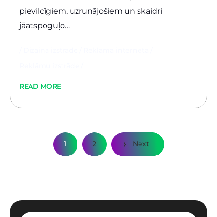
pievilcīgiem, uzrunājošiem un skaidri
jāatspoguļo…
Dizaina izstrāde
Reklāma internetā
Reklāmu izstrāde
READ MORE
ZIŅU
1
2
Next
NUMERĀCIJA
PĒC
LAPPUSĒM