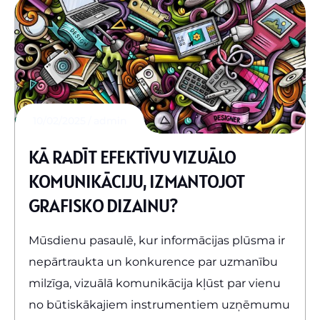
10/02/2025
admin
KĀ RADĪT EFEKTĪVU VIZUĀLO
KOMUNIKĀCIJU, IZMANTOJOT
GRAFISKO DIZAINU?
Mūsdienu pasaulē, kur informācijas plūsma ir
nepārtraukta un konkurence par uzmanību
milzīga, vizuālā komunikācija kļūst par vienu
no būtiskākajiem instrumentiem uzņēmumu