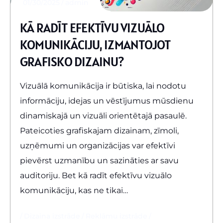
01/30/2025
admin
KĀ RADĪT EFEKTĪVU VIZUĀLO
KOMUNIKĀCIJU, IZMANTOJOT
GRAFISKO DIZAINU?
Vizuālā komunikācija ir būtiska, lai nodotu
informāciju, idejas un vēstījumus mūsdienu
dinamiskajā un vizuāli orientētajā pasaulē.
Pateicoties grafiskajam dizainam, zīmoli,
uzņēmumi un organizācijas var efektīvi
pievērst uzmanību un sazināties ar savu
auditoriju. Bet kā radīt efektīvu vizuālo
komunikāciju, kas ne tikai…
Dizaina izstrāde
Reklāmu izstrāde