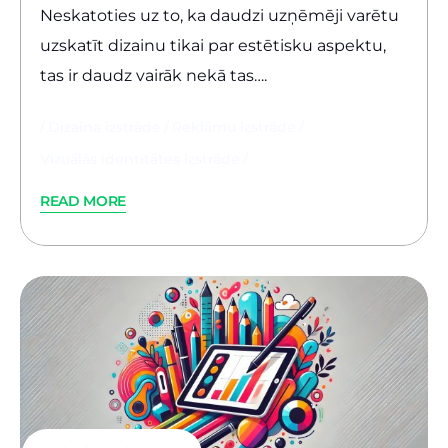
Neskatoties uz to, ka daudzi uzņēmēji varētu
uzskatīt dizainu tikai par estētisku aspektu,
tas ir daudz vairāk nekā tas….
Dizaina izstrāde
Reklāmu izstrāde
Vizuālās identitātes izstrāde
READ MORE