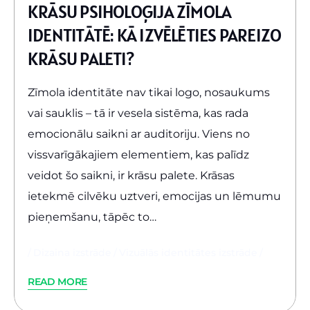
KRĀSU PSIHOLOĢIJA ZĪMOLA
IDENTITĀTĒ: KĀ IZVĒLĒTIES PAREIZO
KRĀSU PALETI?
Zīmola identitāte nav tikai logo, nosaukums
vai sauklis – tā ir vesela sistēma, kas rada
emocionālu saikni ar auditoriju. Viens no
vissvarīgākajiem elementiem, kas palīdz
veidot šo saikni, ir krāsu palete. Krāsas
ietekmē cilvēku uztveri, emocijas un lēmumu
pieņemšanu, tāpēc to…
Dizaina izstrāde
Vizuālās identitātes izstrāde
READ MORE