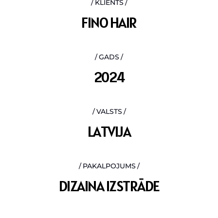
KLIENTS
F
I
N
O
H
A
I
R
GADS
2
0
2
4
VALSTS
L
A
T
V
I
J
A
PAKALPOJUMS
D
I
Z
A
I
N
A
I
Z
S
T
R
Ā
D
E