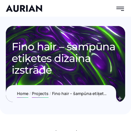
Fino hair – šampūna
etiķetes dizaina
izstrāde
Home
Projects
Fino hair – šampūna etiķetes dizaina izstrāde